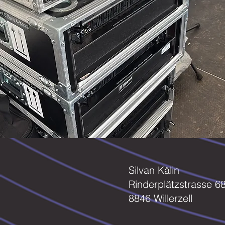
Silvan Kälin
Rinderplätzstrasse 6
8846 Willerzell