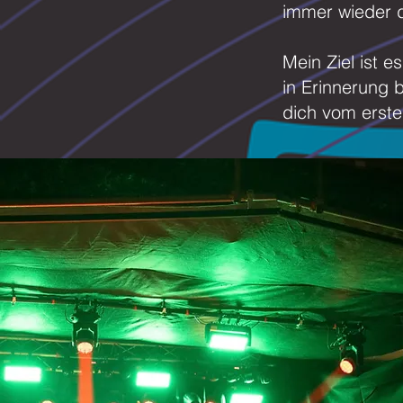
immer wieder d
Mein Ziel ist e
in Erinnerung b
dich vom erste