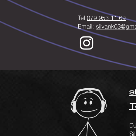
Tel
079 953 11 69
Email:
silvank03@gma
s
T
DJ
Si