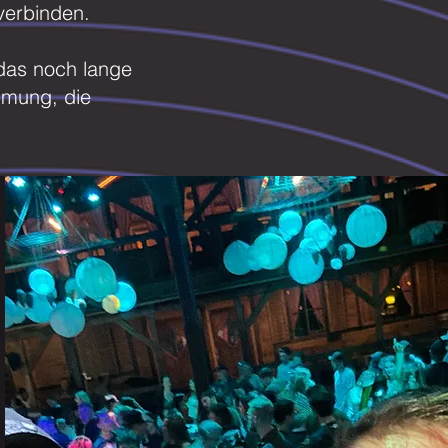
verbinden.
 das noch lange
immung, die