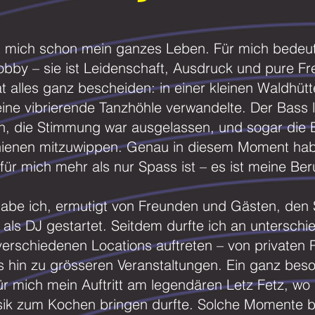
t mich schon mein ganzes Leben. Für mich bedeute
obby – sie ist Leidenschaft, Ausdruck und pure Fr
 alles ganz bescheiden: in einer kleinen Waldhütte
eine vibrierende Tanzhöhle verwandelte. Der Bass l
rn, die Stimmung war ausgelassen, und sogar die
ienen mitzuwippen. Genau in diesem Moment habe
für mich mehr als nur Spass ist – es ist meine Ber
abe ich, ermutigt von Freunden und Gästen, den 
ll als DJ gestartet. Seitdem durfte ich an unterschi
verschiedenen Locations auftreten – von privaten 
is hin zu grösseren Veranstaltungen. Ein ganz bes
für mich mein Auftritt am legendären Letz Fetz, wo
sik zum Kochen bringen durfte. Solche Momente 