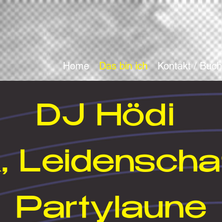
Home
Das bin ich
Kontakt / Buc
DJ Hö
di
, Leidenscha
Partylaune