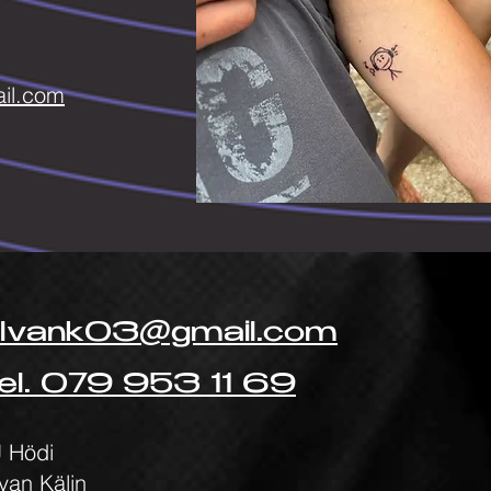
il.com
ilvank03@gmail.com
el. 079 953 11 69
 Hödi
lvan Kälin