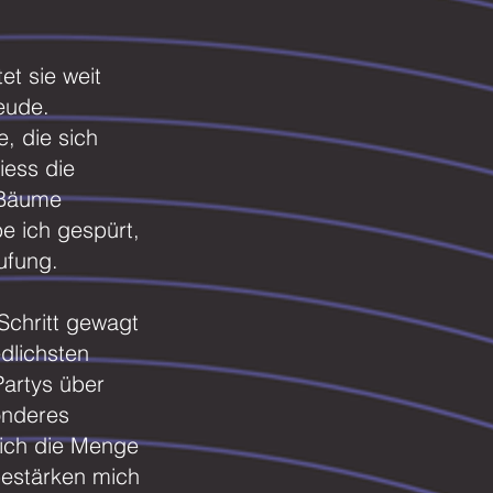
t sie weit
eude.
, die sich
iess die
 Bäume
 ich gespürt,
ufung.
Schritt gewagt
edlichsten
Partys über
onderes
 ich die Menge
bestärken mich